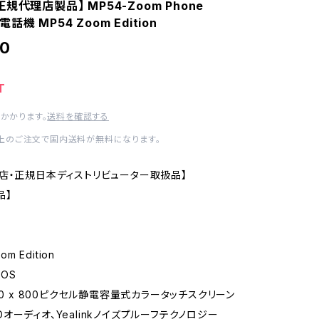
規代理店製品】 MP54-Zoom Phone
IP電話機 MP54 Zoom Edition
00
T
かかります。
送料を確認する
0以上のご注文で国内送料が無料になります。
店・正規日本ディストリビューター取扱品】
品】
om Edition
 OS
80 x 800ピクセル静電容量式カラータッチスクリーン
l HDオーディオ、Yealinkノイズプルーフテクノロジー