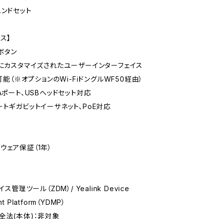
ハンドセット
ス】
ボタン
用にカスタマイズされたユーザーインターフェイス
応可能（※オプションのWi-FiドングルWF50経由）
Aポート、USBヘッドセット対応
ートギガビットイーサネット、PoE対応
ウェア保証（1年）
イス管理ツール（ZDM）/ Yealink Device
t Platform（YDMP）
全法(本体)：非対象