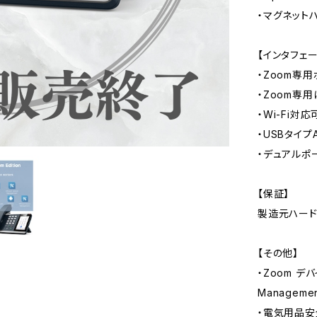
・マグネット
【インタフェー
・Zoom専用
・Zoom専
・Wi-Fi対
・USBタイプ
・デュアルポ
【保証】
製造元ハード
【その他】
・Zoom デバ
Managemen
・電気用品安