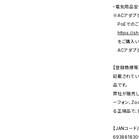
・電気用品安
※ACアダプ
PoEでのご
https://s
をご購入い
ACアダプタ
【登録商標等
記載されている
品です。
弊社が販売して
ーフォン、Z
る正規品で、
【JANコード/
693881830