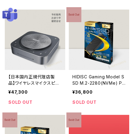
用】
【日本国内正規代理店製
HIDISC Gaming Model S
品】ワイヤレスマイクスピー
SD M.2-2280(NVMe) PC
カー BM35（MAXHUB 会
I Express4.0(x4)冷却用
¥47,300
¥36,800
議用 マイクスピーカー Blu
ヒートシンク搭載 2TB
etooth 対応）
SOLD OUT
SOLD OUT