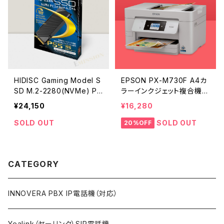
HIDISC Gaming Model S
EPSON PX-M730F A4カ
SD M.2-2280(NVMe) PC
ラーインクジェット複合機
I Express4.0(x4)冷却用
（コピー/スキャナ/FAX）（エ
¥24,150
¥16,280
ヒートシンク搭載 1TB
プソン ビジネスプリンター）
SOLD OUT
SOLD OUT
20%OFF
CATEGORY
INNOVERA PBX IP電話機（対応）
Yealink（ヤーリンク）SIP電話機