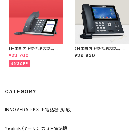
【日本国内正規代理店製品】 M
【日本国内正規代理店製品】 SI
P54-Teams Yealink IP電話
P-T48U Yealink ギガビット IP
¥23,760
¥39,930
機 MP54 Microsoft Teams
電話機 SIP電話機
Edition
46%OFF
CATEGORY
INNOVERA PBX IP電話機（対応）
Yealink（ヤーリンク）SIP電話機