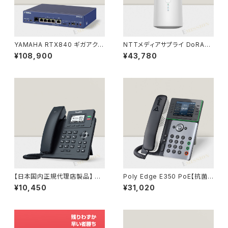
YAMAHA RTX840 ギガアクセ
NTTメディアサプライ DoRAC
ス VPN ルーター（ヤマハ）
OON YT40（法人向けクラウド
¥108,900
¥43,780
SIMルーター）
【日本国内正規代理店製品】 SI
Poly Edge E350 PoE【抗菌
P-T31P Yealink IP電話機 SI
仕様、802.1x認証、NFC/Wifi/
¥10,450
¥31,020
P電話機
Bluetooth対応】 82M89AA H
P(Inc.)