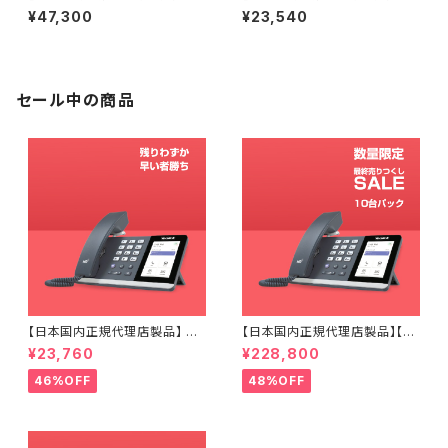
80B DECTベースステーション
73P Yealink デジタルコードレ
¥47,300
¥23,540
Yealink デジタルコードレス IP
ス IP電話機 SIP電話機 DECT
電話機 SIP電話機 DECT Pho
Phone
ne
セール中の商品
【日本国内正規代理店製品】 M
【日本国内正規代理店製品】【10
P54-Teams Yealink IP電話
台パック】 MP54-Teams Yeal
¥23,760
¥228,800
機 MP54 Microsoft Teams
ink IP電話機 MP54 Microso
Edition
ft Teams Edition
46%OFF
48%OFF