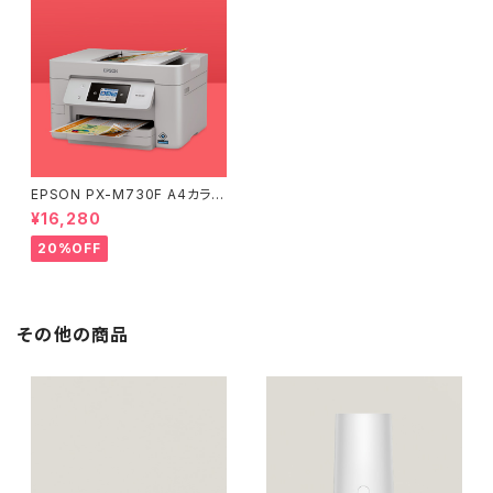
EPSON PX-M730F A4カラー
インクジェット複合機（コピー/ス
¥16,280
キャナ/FAX）（エプソン ビジネス
プリンター）
20%OFF
その他の商品