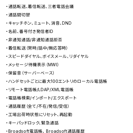
・通話転送、着信転送、三者電話会議
・通話間切替
・キャッチホン、ミュート、消音、DND
・名前、番号付き発信者ID
・非通知通話/非通知通話拒否
・着信転送（常時/話中/無応答時）
・スピードダイヤル、ボイスメール、リダイヤル
・メッセージ待機表示（MWI）
・保留音（サーバーベース）
・ハンドセットごとに最大100エントリのローカル電話帳
・リモート電話帳/LDAP/XML電話帳
・電話帳検索/インポート/エクスポート
・通話履歴（全て/不在/発信/受信）
・工場出荷時状態にリセット、再起動
・キーパッドロック、緊急通話
・Broadsoft電話帳、 Broadsoft通話履歴