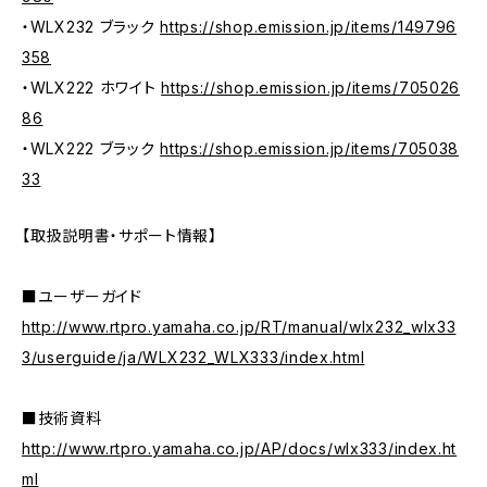
・WLX232 ブラック
https://shop.emission.jp/items/149796
358
・WLX222 ホワイト
https://shop.emission.jp/items/705026
86
・WLX222 ブラック
https://shop.emission.jp/items/705038
33
【取扱説明書・サポート情報】
■ユーザーガイド
http://www.rtpro.yamaha.co.jp/RT/manual/wlx232_wlx33
3/userguide/ja/WLX232_WLX333/index.html
■技術資料
http://www.rtpro.yamaha.co.jp/AP/docs/wlx333/index.ht
ml