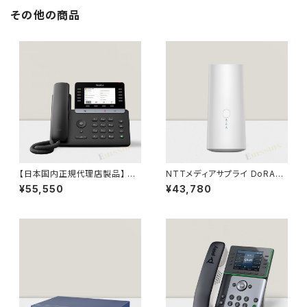
その他の商品
【日本国内正規代理店製品】 M
NTTメディアサプライ DoRAC
P55 E2 Teams Yealink IP電
OON YT40（法人向けクラウド
¥55,550
¥43,780
話機 Microsoft Teams Editi
SIMルーター）
on