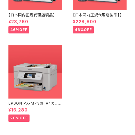
【日本国内正規代理店製品】 M
【日本国内正規代理店製品】【10
P54-Teams Yealink IP電話
台パック】 MP54-Teams Yeal
¥23,760
¥228,800
機 MP54 Microsoft Teams
ink IP電話機 MP54 Microso
Edition
ft Teams Edition
46%OFF
48%OFF
EPSON PX-M730F A4カラー
インクジェット複合機（コピー/ス
¥16,280
キャナ/FAX）（エプソン ビジネス
プリンター）
20%OFF