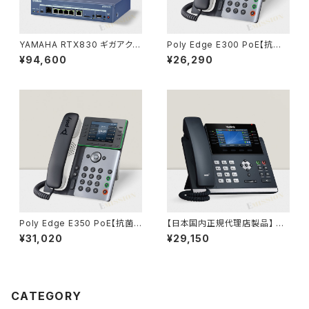
YAMAHA RTX830 ギガアクセ
Poly Edge E300 PoE【抗菌
ス VPN ルーター（ヤマハ）
仕様、802.1x認証、NFC対応】
¥94,600
¥26,290
82M92AA HP(Inc.)
Poly Edge E350 PoE【抗菌
【日本国内正規代理店製品】 SI
仕様、802.1x認証、NFC/Wifi/
P-T46U Yealink ギガビット IP
¥31,020
¥29,150
Bluetooth対応】 82M89AA H
電話機 SIP電話機
P(Inc.)
CATEGORY