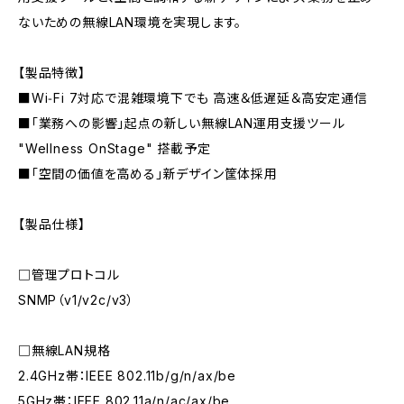
ないための無線LAN環境を実現します。
【製品特徴】
■Wi‑Fi 7対応で混雑環境下でも 高速＆低遅延＆高安定通信
■「業務への影響」起点の新しい無線LAN運用支援ツール
"Wellness OnStage" 搭載予定
■「空間の価値を高める」新デザイン筐体採用
【製品仕様】
□管理プロトコル
SNMP（v1/v2c/v3）
□無線LAN規格
2.4GHz帯：IEEE 802.11b/g/n/ax/be
5GHz帯：IEEE 802.11a/n/ac/ax/be