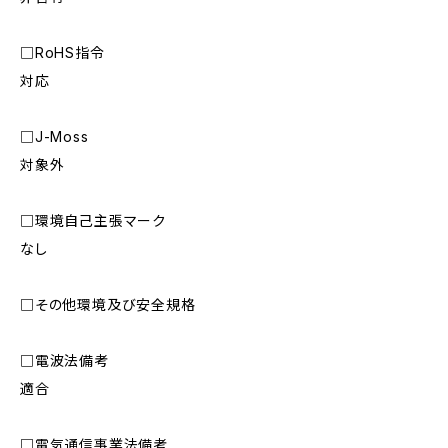
□RoHS指令
対応
□J-Moss
対象外
□環境自己主張マーク
なし
□その他環境及び安全規格
□電波法備考
適合
□電気通信事業法備考